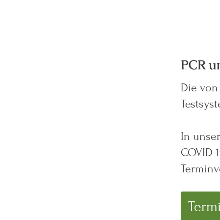
PCR un
Die von
Testsys
In unser
COVID 19
Terminv
Termi