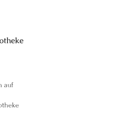
potheke
h auf
potheke