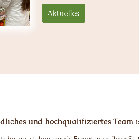
Aktuelles
dliches und hochqualifiziertes Team is
s hinaus stehen wir als Experten an Ihrer Seit